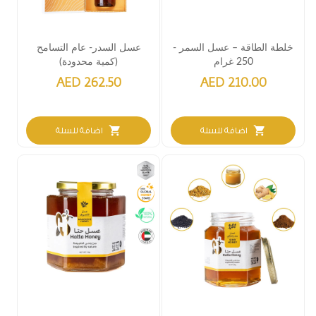
خلطة الطاقة – عسل السمر -
عسل السدر- عام التسامح
250 غرام
(كمية محدودة)
AED 262.50
AED 210.00
shopping_cart
shopping_cart
اضافة للسلة
اضافة للسلة