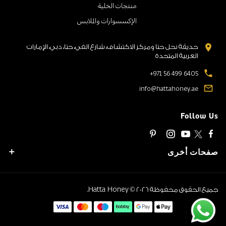
منتجات الخلية
الإكسسوارات والملابس
location_on
حديقة نحل حتا ومركز الاكتشاف، شارع الفي، حتا، دبي، الإمارات
العربية المتحدة
local_phone
+971 56 499 6405
mail_outline
info@hattahoney.ae
Follow Us
صفحات أخرى
Hatta Honey
جميع الحقوق محفوظة
© 2026.