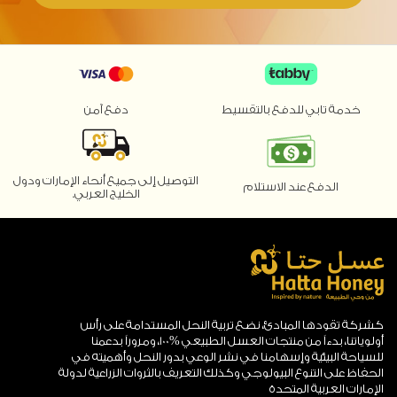
خدمة تابي للدفع بالتقسيط
دفع آمن
التوصيل إلى جميع أنحاء الإمارات ودول
الدفع عند الاستلام
الخليج العربي.
كشركة تقودها المبادئ، نضع تربية النحل المستدامة على رأس
أولوياتنا، بدءاً من منتجات العسل الطبيعي %100، ومروراً بدعمنا
للسياحة البيئية وإسهامنا في نشر الوعي بدور النحل وأهميته في
الحفاظ على التنوع البيولوجي وكذلك التعريف بالثروات الزراعية لدولة
الإمارات العربية المتحدة