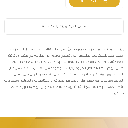
shopping_cart
اضافة للسلة
عرض 1 الى 13 من 13 (1 صفحات)
إن عسل حتا هو مصدر طبيعي وصحيّ لتعزيز طاقة الجسم. فعسل السدر هو
مصدر جيد للسكريات الطبيعية التي تعطي دفعة من الطاقة في غضون دقائق
وهو مثالي للاستخدام من قبل الرياضيين أو إذا كنت تبحث عن تجديد طاقتك
خلال اليوم. يتم امتصاص الكربوهيدرات الموجودة في العسل بسهولة من قبل
الجسم مما يمنحه يمنحه مصدر سكريات سهل الهضم. وبالمثل، فإن عسل
المانجروف لدينا هو مصدر غني بالعناصر الغذائية والفيتامينات والمعادن ومضادات
الأكسدة، مما يجعله منتجاً مثالياً لتزويدك بالطاقة طوال اليوم وتعزيز صحتك
بشكل عام.