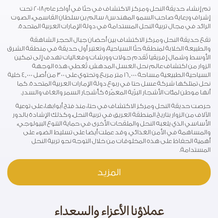
تم إنشاء حديقة النحل ومركز الاكتشاف في حتّا في أواخر عام 2018 تحت
إشراف ورعاية صاحب السمو المهندس/ سالم بن سلطان القاسمي، الصوت
الرائد في مجال تربية النحل المستدامة في دولة الإمارات العربية المتحدة.
تقع حديقة النحل ومركز الاكتشاف بين أحضان جبال الحجر الشاهقة
والطبيعة الخلابة لمنطقة حتَّا السياحية، وتعتبر أول حديقة في منطقة الشرق
الأوسط وشمال إفريقيا تُقدم جولات وورشات وفعاليات تهدف إلى تمكين
الزوار من اكتشاف عالم نحل العسل المدهش. تُغطي هذه الوجهة
السياحية الطبيعية مساحة 16,000 متر مربع وتحتوي على 300 من أصل 4,000 خلية
نحل تمتلكها شركة عسل حتا في ربوع دولة الإمارات العربية المتحدة. كما
أنها موطن لمئات الأشجار البرّية المعمّرة كأشجار السمر والغاف والسدر.
حرصت حديقة النحل ومركز الاكتشاف في حتا، منذ فتح أبوابها، على توعية
الآلاف من الزوار بتاريخ المنطقة العريق في تربية النحل، وكذلك الإشادة بالدور
الأساسي الذي يلعبه النحل والملقحات الأخرى في حماية التنوع البيولوجي،
والمساهمة في الأمن الغذائي. وقد عملت أيضا على تسليط الضوء على
أهمية الحفاظ على هذه المخلوقات من خلال التوجه نحو تربية النحل
المستدامة.
المزيد
عملاؤنا الأعزاء والسعداء