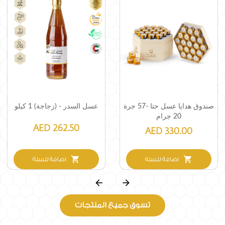
صندوق هدايا عسل حتا -57 جرة
عسل السدر - (زجاجة) 1 كيلو
20 جرام
AED 262.50
AED 330.00
shopping_cart
shopping_cart
اضافة للسلة
اضافة للسلة
arrow_back
arrow_forward
تسوق جميع المنتجات