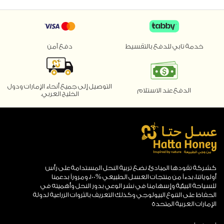
وطني مؤثر. الحلقة برعاية جمعية الإمارات لريادة ا...
خدمة تابي للدفع بالتقسيط
دفع آمن
التوصيل إلى جميع أنحاء الإمارات ودول
الدفع عند الاستلام
الخليج العربي.
كشركة تقودها المبادئ، نضع تربية النحل المستدامة على رأس
أولوياتنا، بدءاً من منتجات العسل الطبيعي %100، ومروراً بدعمنا
للسياحة البيئية وإسهامنا في نشر الوعي بدور النحل وأهميته في
الحفاظ على التنوع البيولوجي وكذلك التعريف بالثروات الزراعية لدولة
الإمارات العربية المتحدة