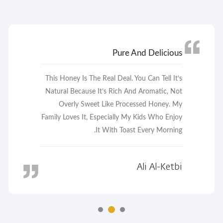
A Must-Have In My Kitchen
I Bought Hatta Honey After A Friend
Recommended It, And I’m So Glad I Did. It’s
Not Just Tasty, But I Feel It’s Healthier Too. I
Use It For Everything—Tea, Pancakes, And
Even Skincare. Highly Recommend.
Sophie Carter