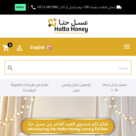
phone
local_shipping
مجاني للطلبات بقيمة 500+ درهم إماراتي أو أكثر
|
+971 4 288 9588
|
0
English
shopping_cart
search
عسل نحل خام
توصيل خلال يومي
صُنع في الإمارات العربية
%100
عمل
المتحدة