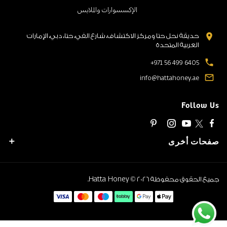
الإكسسوارات والملابس
location_on
حديقة نحل حتا ومركز الاكتشاف، شارع الفي، حتا، دبي، الإمارات
العربية المتحدة
local_phone
+971 56 499 6405
mail_outline
info@hattahoney.ae
Follow Us
صفحات أخرى
Hatta Honey
جميع الحقوق محفوظة
© 2026.