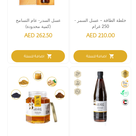
خلطة الطاقة – عسل السمر -
عسل السدر- عام التسامح
250 غرام
(كمية محدودة)
AED 262.50
AED 210.00
shopping_cart
shopping_cart
اضافة للسلة
اضافة للسلة