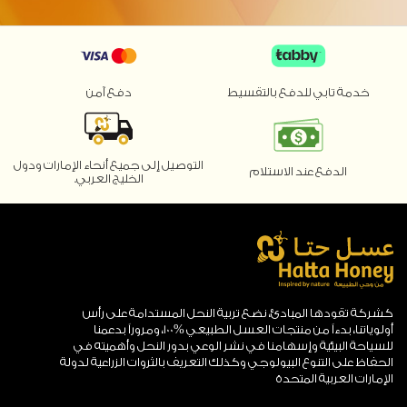
خدمة تابي للدفع بالتقسيط
دفع آمن
التوصيل إلى جميع أنحاء الإمارات ودول
الدفع عند الاستلام
الخليج العربي.
كشركة تقودها المبادئ، نضع تربية النحل المستدامة على رأس
أولوياتنا، بدءاً من منتجات العسل الطبيعي %100، ومروراً بدعمنا
للسياحة البيئية وإسهامنا في نشر الوعي بدور النحل وأهميته في
الحفاظ على التنوع البيولوجي وكذلك التعريف بالثروات الزراعية لدولة
الإمارات العربية المتحدة