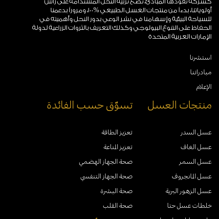
كشركة تقودها المبادئ، نضع تربية النحل المستدامة على رأس
أولوياتنا، بدءاً من منتجات العسل الطبيعي %100، ومروراً بدعمنا
للسياحة البيئية وإسهامنا في نشر الوعي بدور النحل وأهميته في
الحفاظ على التنوع البيولوجي وكذلك التعريف بالثروات الزراعية لدولة
الإمارات العربية المتحدة
استشرنا
مبادراتنا
الإعلام
منتجات العسل
تسوّق حسب الفائدة
عسل السدر
تعزيز الطاقة
عسل الغاف
تعزيز المناعة
عسل السمر
صحة الجهاز الهضمي
عسل المانجروف
صحة الجهاز التنفسي
عسل الزهور البرية
صحة البشرة
خلطات عسل حتا
صحة القلب