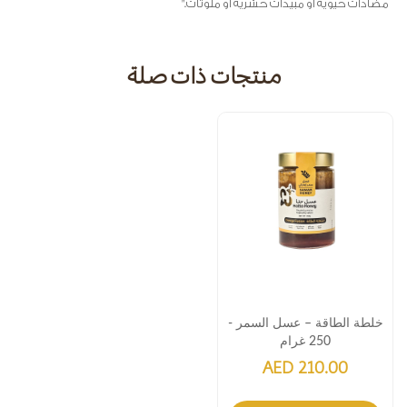
مضادات حيوية أو مبيدات حشرية أو ملوثات."
منتجات ذات صلة
خلطة الطاقة – عسل السمر -
250 غرام
AED 210.00