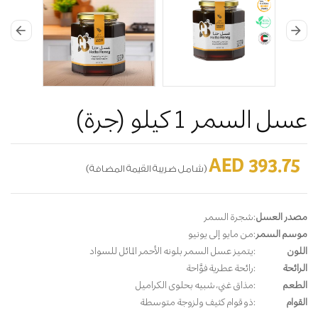
arrow_back
arrow_forward
عسل السمر 1 كيلو (جرة)
AED 393.75
(شامل ضريبة القيمة المضافة)
مصدر العسل
:
شجرة السمر
موسم السمر
:
من مايو إلى يونيو
اللون
:
يتميز عسل السمر بلونه الأحمر المائل للسواد
الرائحة
:
رائحة عطرية فوَّاحة
الطعم
:
مذاق غني، شبيه بحلوى الكراميل
القوام
:
ذو قوام كثيف ولزوجة متوسطة