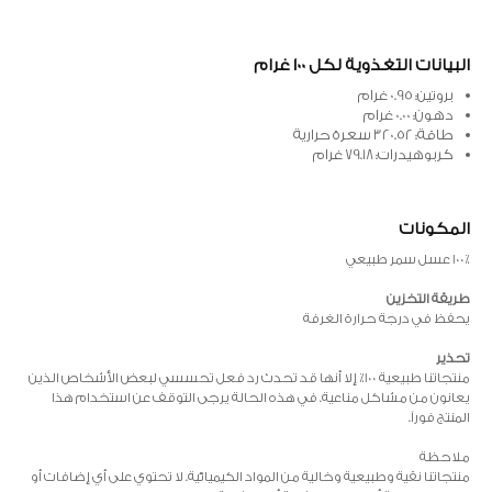
البيانات التغذوية لكل 100 غرام
بروتين: 0.95 غرام
دهون: 0.00 غرام
طاقة: 320.52 سعرة حرارية
كربوهيدرات: 79.18 غرام
المكونات
100٪ عسل سمر طبيعي
طريقة التخزين
يحفظ في درجة حرارة الغرفة
تحذير
منتجاتنا طبيعية 100٪ إلا أنها قد تحدث رد فعل تحسسي لبعض الأشخاص الذين
يعانون من مشاكل مناعية. في هذه الحالة يرجى التوقف عن استخدام هذا
المنتج فوراً.
ملاحظة
منتجاتنا نقية وطبيعية وخالية من المواد الكيميائية. لا تحتوي على أي إضافات أو