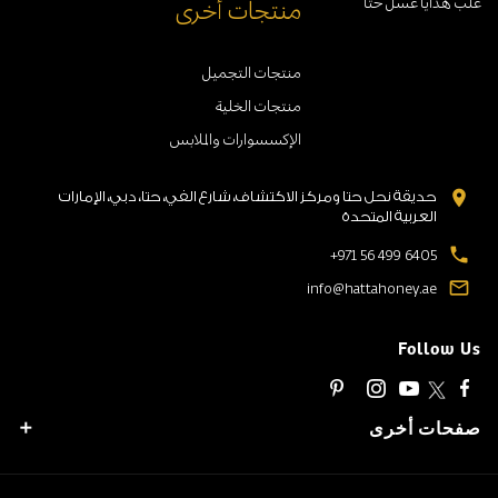
علب هدايا عسل حتا
منتجات أخرى
منتجات التجميل
منتجات الخلية
الإكسسوارات والملابس
location_on
حديقة نحل حتا ومركز الاكتشاف، شارع الفي، حتا، دبي، الإمارات
العربية المتحدة
local_phone
+971 56 499 6405
mail_outline
info@hattahoney.ae
Follow Us
صفحات أخرى