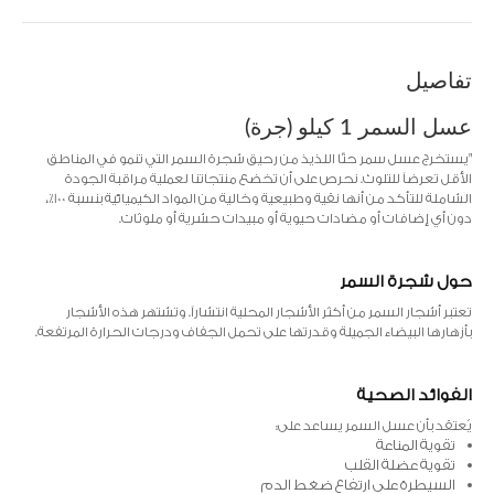
تفاصيل
عسل السمر 1 كيلو (جرة)
"يستخرج عسل سمر حتّا اللذيذ من رحيق شجرة السمر التي تنمو في المناطق
الأقل تعرضاً للتلوث. نحرص على أن تخضع منتجاتنا لعملية مراقبة الجودة
الشاملة للتأكد من أنها نقية وطبيعية وخالية من المواد الكيميائية بنسبة 100٪،
دون أي إضافات أو مضادات حيوية أو مبيدات حشرية أو ملوثات.
حول شجرة السمر
تعتبر أشجار السمر من أكثر الأشجار المحلية انتشاراً. وتشتهر هذه الأشجار
بأزهارها البيضاء الجميلة وقدرتها على تحمل الجفاف ودرجات الحرارة المرتفعة.
الفوائد الصحية
يُعتقد بأن عسل السمر يساعد على:
تقوية المناعة
تقوية عضلة القلب
السيطرة على ارتفاع ضغط الدم