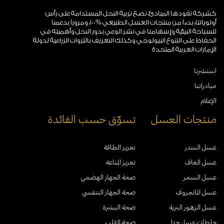
كشركة تقودها المبادئ، نضع تربية النحل المستدامة على رأس
أولوياتنا، بدءاً من منتجات العسل الطبيعي %100، ومروراً بدعمنا
للسياحة البيئية وإسهامنا في نشر الوعي بدور النحل وأهميته في
الحفاظ على التنوع البيولوجي وكذلك التعريف بالثروات الزراعية لدولة
الإمارات العربية المتحدة
استشرنا
مبادراتنا
الإعلام
منتجات العسل
تسوّق حسب الفائدة
عسل السدر
تعزيز الطاقة
عسل الغاف
تعزيز المناعة
عسل السمر
صحة الجهاز الهضمي
عسل المانجروف
صحة الجهاز التنفسي
عسل الزهور البرية
صحة البشرة
خلطات عسل حتا
صحة القلب