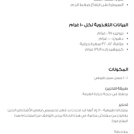
السيطرة على ارتفاع ضغط الدم
البيانات التغذوية لكل 100 غرام
بروتين: 0.95 غرام
دهون: 0.00 غرام
طاقة: 320.52 سعرة حرارية
كربوهيدرات: 79.18 غرام
المكونات
100٪ عسل سمر طبيعي
طريقة التخزين
يحفظ في درجة حرارة الغرفة
تحذير
منتجاتنا طبيعية 100٪ إلا أنها قد تحدث رد فعل تحسسي لبعض الأشخاص الذين
يعانون من مشاكل مناعية. في هذه الحالة يرجى التوقف عن استخدام هذا
المنتج فوراً.
ملاحظة