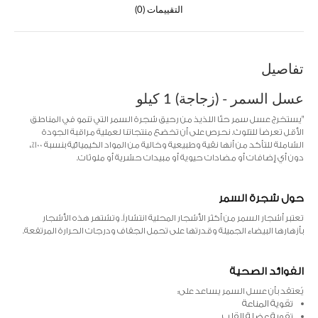
التقييمات (0)
تفاصيل
عسل السمر - (زجاجة) 1 كيلو
"يستخرج عسل سمر حتّا اللذيذ من رحيق شجرة السمر التي تنمو في المناطق
الأقل تعرضاً للتلوث. نحرص على أن تخضع منتجاتنا لعملية مراقبة الجودة
الشاملة للتأكد من أنها نقية وطبيعية وخالية من المواد الكيميائية بنسبة 100٪،
دون أي إضافات أو مضادات حيوية أو مبيدات حشرية أو ملوثات.
حول شجرة السمر
تعتبر أشجار السمر من أكثر الأشجار المحلية انتشاراً. وتشتهر هذه الأشجار
بأزهارها البيضاء الجميلة وقدرتها على تحمل الجفاف ودرجات الحرارة المرتفعة.
الفوائد الصحية
يُعتقد بأن عسل السمر يساعد على:
تقوية المناعة
تقوية عضلة القلب