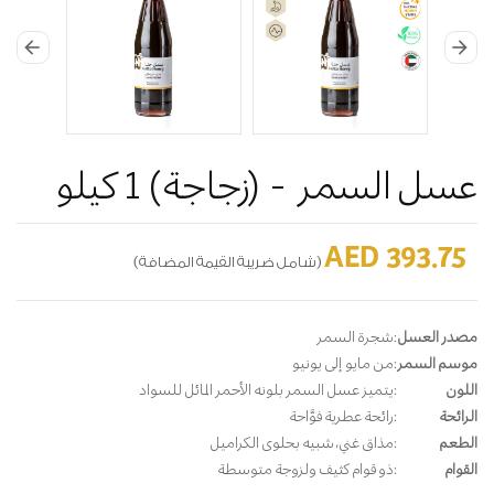
arrow_back
arrow_forward
عسل السمر - (زجاجة) 1 كيلو
AED 393.75
(شامل ضريبة القيمة المضافة)
مصدر العسل
:
شجرة السمر
موسم السمر
:
من مايو إلى يونيو
اللون
:
يتميز عسل السمر بلونه الأحمر المائل للسواد
الرائحة
:
رائحة عطرية فوَّاحة
الطعم
:
مذاق غني، شبيه بحلوى الكراميل
القوام
:
ذو قوام كثيف ولزوجة متوسطة