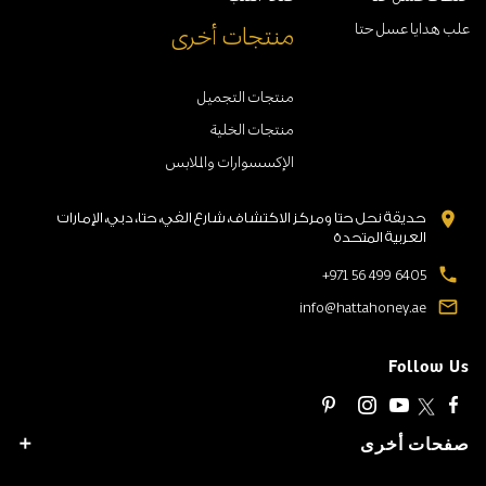
علب هدايا عسل حتا
منتجات أخرى
منتجات التجميل
منتجات الخلية
الإكسسوارات والملابس
location_on
حديقة نحل حتا ومركز الاكتشاف، شارع الفي، حتا، دبي، الإمارات
العربية المتحدة
local_phone
+971 56 499 6405
mail_outline
info@hattahoney.ae
Follow Us
صفحات أخرى